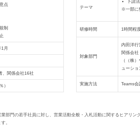
下請法
意点
テーマ
※一部に
規制
研修時間
1時間程
止
内田洋行
年1月
関係会社
対象部門
（（株）
ューショ
者、関係会社16社
実施方法
Teams
0％）
営業部門の若手社員に対し、営業活動全般・入札活動に関するヒアリン
ます。