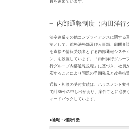
育を進めています。
内部通報制度（内田洋行
法令違反その他コンプライアンスに関する
制として、総務法務部及び人事部、顧問弁
を直接の情報受領者とする内部通報システ
ン」を設置しています。「内田洋行グルー
行グループ内部通報規程」に基づき、社員
応することにより問題の早期発見と改善措
通報・相談の受付実績は、ハラスメント案件
で計35件の申し出があり、案件ごとに必要
ィードバックしています。
●通報・相談件数