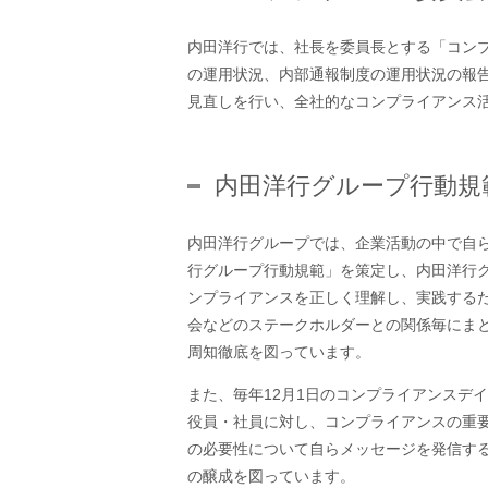
内田洋行では、社長を委員長とする「コンプラ
の運用状況、内部通報制度の運用状況の報
見直しを行い、全社的なコンプライアンス
内田洋行グループ行動規
内田洋行グループでは、企業活動の中で自
行グループ行動規範」を策定し、内田洋行
ンプライアンスを正しく理解し、実践する
会などのステークホルダーとの関係毎にま
周知徹底を図っています。
また、毎年12月1日のコンプライアンスデ
役員・社員に対し、コンプライアンスの重
の必要性について自らメッセージを発信す
の醸成を図っています。