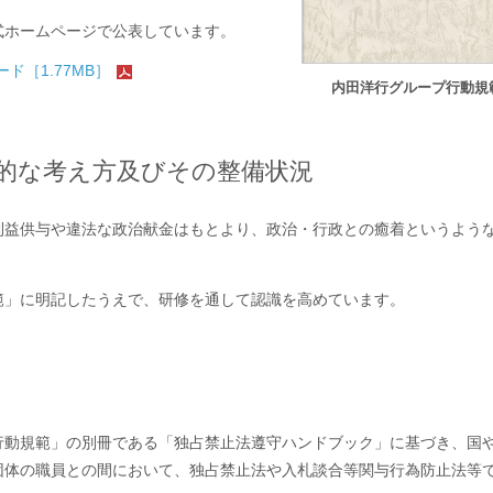
式ホームページで公表しています。
ド［1.77MB］
内田洋行グループ行動規
的な考え方及びその整備状況
利益供与や違法な政治献金はもとより、政治・行政との癒着というよう
範」に明記したうえで、研修を通して認識を高めています。
行動規範」の別冊である「独占禁止法遵守ハンドブック」に基づき、国
団体の職員との間において、独占禁止法や入札談合等関与行為防止法等