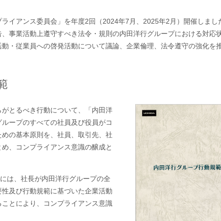
イアンス委員会」を年度2回（2024年7月、2025年2月）開催しま
告、事業活動上遵守すべき法令・規則の内田洋行グループにおける対応
活動・従業員への啓発活動について議論、企業倫理、法令遵守の強化を
範
らがとるべき行動について、「内田洋
グループのすべての社員及び役員がコ
ための基本原則を、社員、取引先、社
とめ、コンプライアンス意識の醸成と
イには、社長が内田洋行グループの全
要性及び行動規範に基づいた企業活動
ることにより、コンプライアンス意識