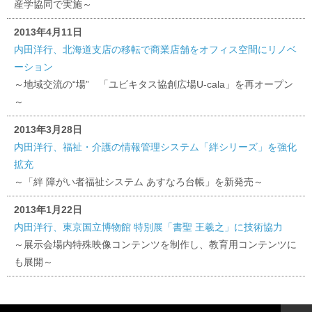
産学協同で実施～
2013年4月11日
内田洋行、北海道支店の移転で商業店舗をオフィス空間にリノベ
ーション
～地域交流の“場” 「ユビキタス協創広場U-cala」を再オープン
～
2013年3月28日
内田洋行、福祉・介護の情報管理システム「絆シリーズ」を強化
拡充
～「絆 障がい者福祉システム あすなろ台帳」を新発売～
2013年1月22日
内田洋行、東京国立博物館 特別展「書聖 王羲之」に技術協力
～展示会場内特殊映像コンテンツを制作し、教育用コンテンツに
も展開～