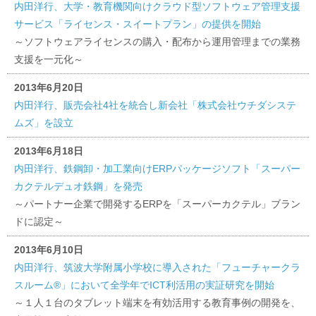
内田洋行、大学・教育機関向けクラウド型ソフトウェア管理支援
サービス「ライセンス・スイートプラン」の提供を開始
～ソフトウェアライセンスの購入・配布から運用管理までの業務
支援を一元化～
2013年6月20日
内田洋行、販売会社4社を統合し新会社「株式会社ウチダシステ
ムズ」を設立
2013年6月18日
内田洋行、鉄鋼卸・加工業向けERPパッケージソフト「スーパー
カクテルデュオ鉄鋼」を発売
～パートナー企業で開発するERPを「スーパーカクテル」ブラン
ドに認定～
2013年6月10日
内田洋行、筑波大学附属小学校に導入された「フューチャークラ
スルーム®」において全学年でICT利活用の実証研究を開始
～１人１台のタブレット端末を有効活用する教育事例の開発を、