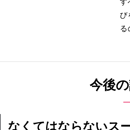
す
び
る
今後の
なくてはならないス