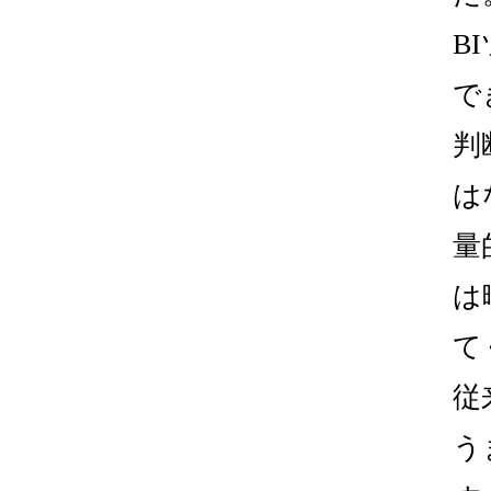
B
で
判
は
量
は
て
従
う