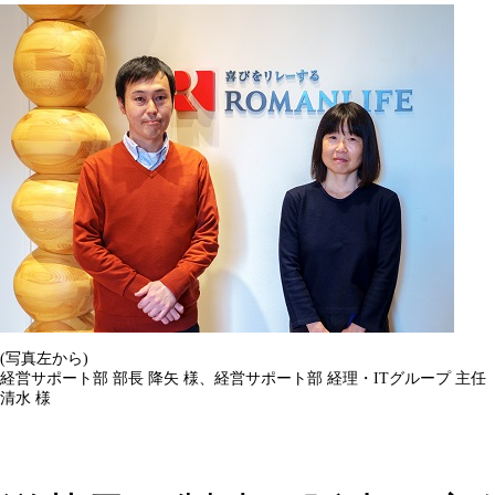
(写真左から)
経営サポート部 部長 降矢 様、経営サポート部 経理・ITグループ 主任
清水 様