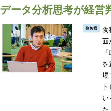
データ分析思考が経営
降矢様
食
面
「
を
場
ト
い
た