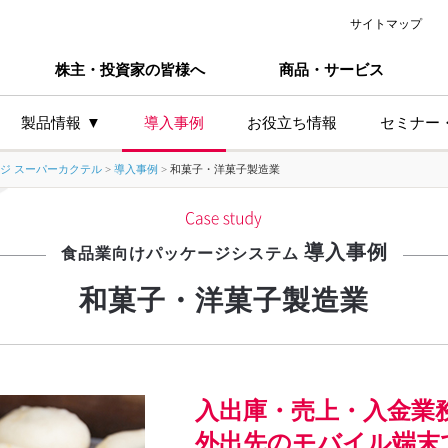
サイトマップ
株主・投資家の皆様へ
商品・サービス
製品情報
導入事例
お役立ち情報
セミナー
ジ スーパーカクテル
>
導入事例
>
和菓子・洋菓子製造業
主な製品シリーズ
業種か
導入事例
製造業
食品業向けパッケージシステム
卸小売
和菓子・洋菓子製造業
サービ
食品製
プ
食品卸
入出庫・売上・入金業
外出先のモバイル端末