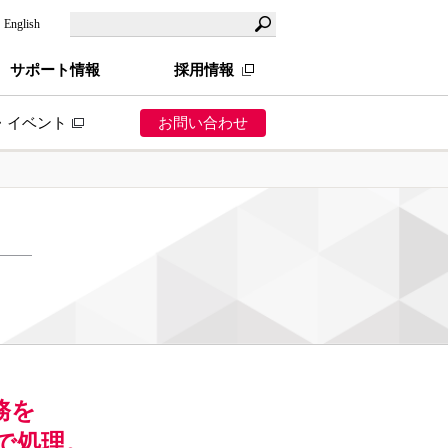
English
サポート情報
採用情報
・イベント
お問い合わせ
ら探す
業
ス業
造業（製造小売）
売業（卸小売）
務を
で処理。