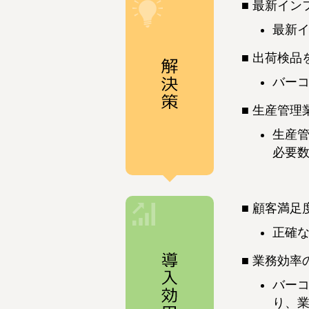
最新イン
最新
出荷検品
バー
生産管理
生産
必要
顧客満足
正確
業務効率
バー
り、