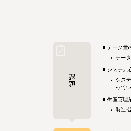
データ量
デー
システム
シス
って
生産管理
製造