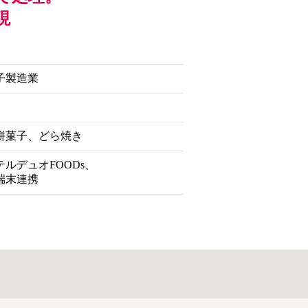
現
子製造業
餅菓子、どら焼き
ルデュオFOODs、
端末連携