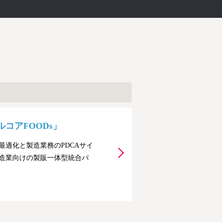
コアFOODs」
適化と製造業務のPDCAサイ
造業向けの製販一体型統合パ