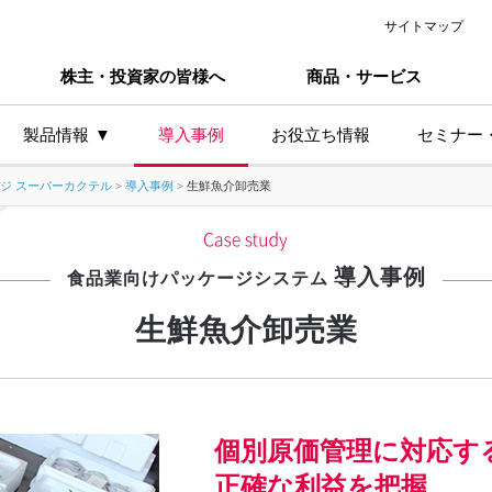
サイトマップ
株主・投資家の皆様へ
商品・サービス
製品情報
導入事例
お役立ち情報
セミナー
ジ スーパーカクテル
>
導入事例
>
生鮮魚介卸売業
主な製品シリーズ
業種か
導入事例
製造業
食品業向けパッケージシステム
卸小売
生鮮魚介卸売業
サービ
食品製
プ
食品卸
個別原価管理に対応す
正確な利益を把握