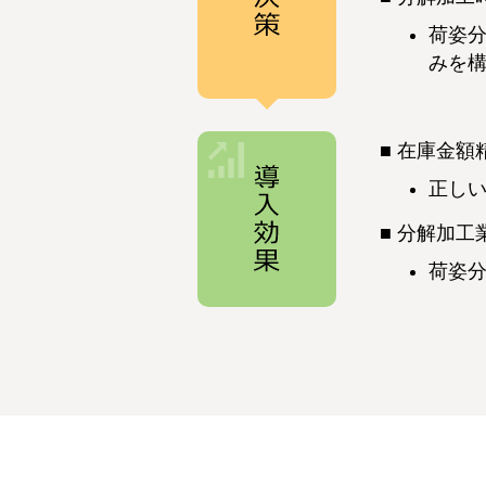
荷姿
みを
在庫金額
正し
分解加工
荷姿