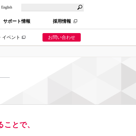
English
サポート情報
採用情報
・イベント
お問い合わせ
ら探す
業
ス業
造業（製造小売）
売業（卸小売）
ることで、