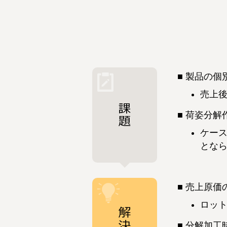
製品の個
売上
荷姿分解
ケー
とな
売上原価
ロッ
分解加工