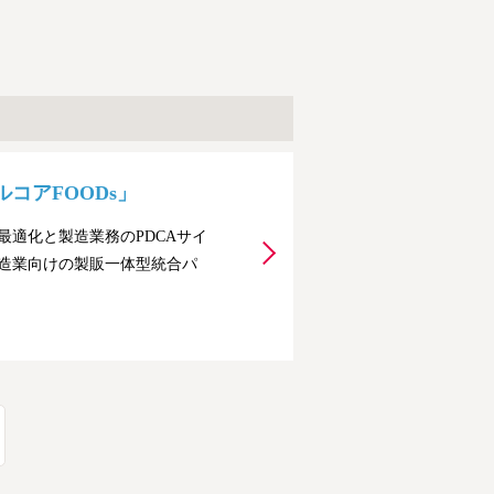
コアFOODs」
適化と製造業務のPDCAサイ
造業向けの製販一体型統合パ