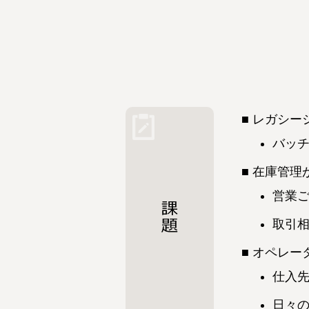
レガシー
バッ
在庫管理
営業
取引
オペレー
仕入
日々