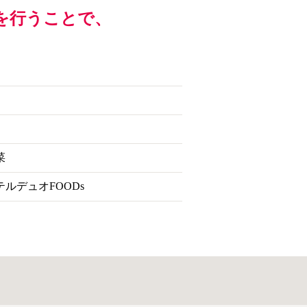
を行うことで、
菜
ルデュオFOODs