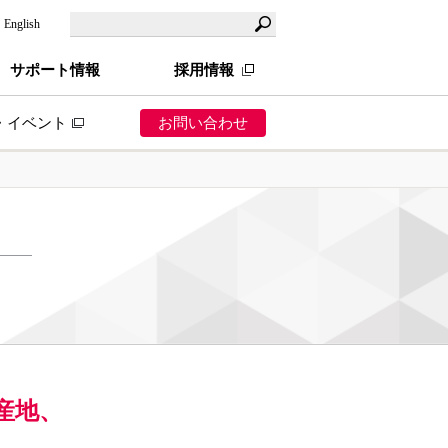
English
サポート情報
採用情報
・イベント
お問い合わせ
ら探す
業
ス業
造業（製造小売）
売業（卸小売）
産地、