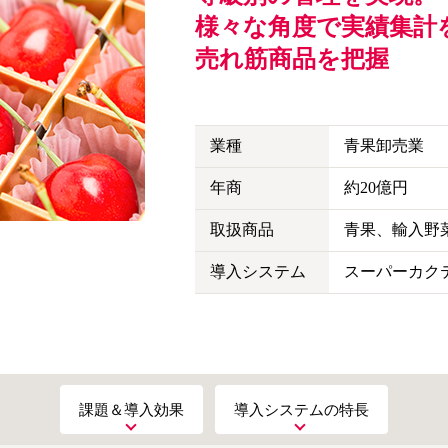
様々な角度で実績集計
売れ筋商品を把握
業種
青果卸売業
年商
約20億円
取扱商品
青果、輸入野
導入システム
スーパーカクテ
課題＆導入効果
導入システムの特長