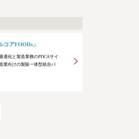
コアFOODs」
適化と製造業務のPDCAサイ
造業向けの製販一体型統合パ