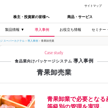
サイトマップ
株主・投資家の皆様へ
商品・サービス
製品情報
導入事例
お役立ち情報
セミナー
ジ スーパーカクテル
>
導入事例
>
青果卸売業
主な製品シリーズ
業種か
導入事例
製造業
食品業向けパッケージシステム
卸小売
青果卸売業
サービ
食品製
プ
食品卸
青果卸業で必要となる
等級別の管理を実現。