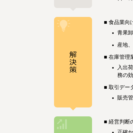
食品業向
青果
産地
在庫管理
入出
務の
取引デー
販売
経営判断
正確