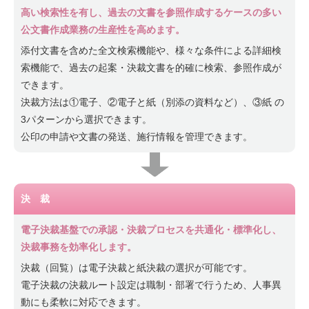
高い検索性を有し、過去の文書を参照作成するケースの多い
公文書作成業務の生産性を高めます。
添付文書を含めた全文検索機能や、様々な条件による詳細検
索機能で、過去の起案・決裁文書を的確に検索、参照作成が
できます。
決裁方法は①電子、②電子と紙（別添の資料など）、③紙 の
3パターンから選択できます。
公印の申請や文書の発送、施行情報を管理できます。
決 裁
電子決裁基盤での承認・決裁プロセスを共通化・標準化し、
決裁事務を効率化します。
決裁（回覧）は電子決裁と紙決裁の選択が可能です。
電子決裁の決裁ルート設定は職制・部署で行うため、人事異
動にも柔軟に対応できます。