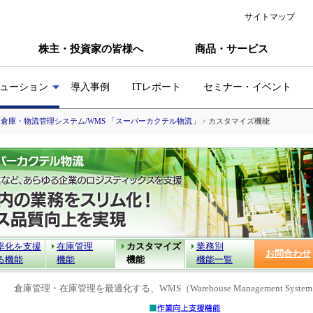
サイトマップ
株主・投資家の皆様へ
商品・サービス
ューション
導入事例
ITレポート
セミナー・イベント
>
倉庫・物流管理システム/WMS 「スーパーカクテル物流」
>
カスタマイズ機能
率化を支援
在庫管理
カスタマイズ
業務別
お問合わせ
る機能
機能
機能
機能一覧
倉庫管理・在庫管理を最適化する、WMS（Warehouse Management Syste