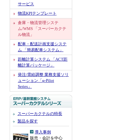
サービス
物流KPIテンプレート
倉庫・物流管理システ
ム/WMS 「スーパーカクテ
ル物流」
配車・配送計画支援システ
ム 「簡易配車システム」
距離計算システム 「ACT距
離計算パッケージ」
発注/需給調整 業務支援ソリ
ューション「φ-Pilot
Series」
スーパーカクテルの特長
製品を探す
導入事例
販売・会計を中心