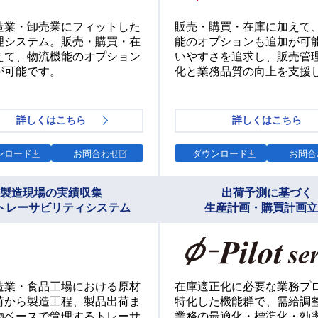
造業・卸売業にフィットした
販売・購買・在庫に加えて
理システム。販売・購買・在
能のオプションも追加が可
えて、物流機能のオプション
いやすさを追求し、販売管
が可能です。
化と業務品質の向上を支援
詳しくはこちら
詳しくはこちら
ンロード
お問合わせ
ダウンロード
お問合
製造現場の実績収集
出荷予測に基づく
トレーサビリティシステム
生産計画・購買計画立
造業・食品工場における原材
在庫適正化に必要な業務プ
荷から製造工程、製品出荷ま
特化した機能群で、需給調
物ベースで管理するトレーサ
業務の最適化・標準化・効