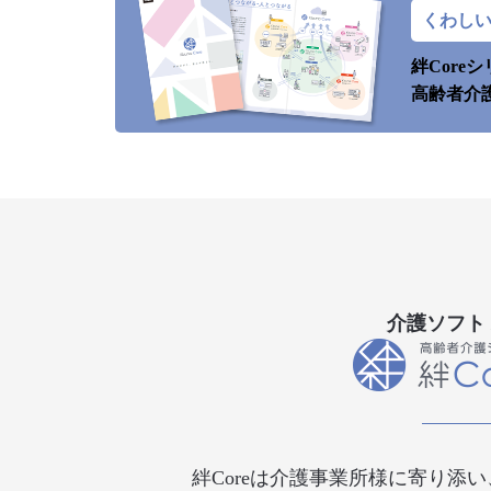
くわし
絆Core
高齢者介
介護ソフト 
絆Coreは介護事業所様に寄り添