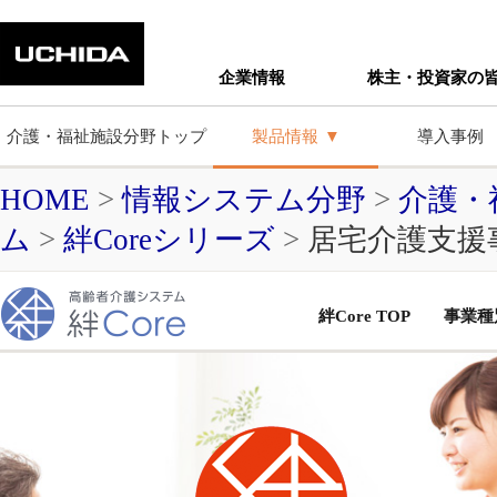
企業情報
株主・投資家の
介護・福祉施設分野トップ
製品情報
導入事例
HOME
>
情報システム分野
>
介護・
ム
>
絆Coreシリーズ
>
居宅介護支援
絆Core TOP
事業種