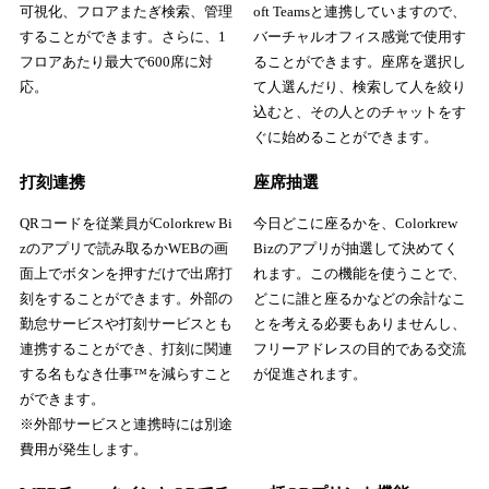
可視化、フロアまたぎ検索、管理
oft Teamsと連携していますので、
することができます。さらに、1
バーチャルオフィス感覚で使用す
フロアあたり最大で600席に対
ることができます。座席を選択し
応。
て人選んだり、検索して人を絞り
込むと、その人とのチャットをす
ぐに始めることができます。
打刻連携
座席抽選
QRコードを従業員がColorkrew Bi
今日どこに座るかを、Colorkrew
zのアプリで読み取るかWEBの画
Bizのアプリが抽選して決めてく
面上でボタンを押すだけで出席打
れます。この機能を使うことで、
刻をすることができます。外部の
どこに誰と座るかなどの余計なこ
勤怠サービスや打刻サービスとも
とを考える必要もありませんし、
連携することができ、打刻に関連
フリーアドレスの目的である交流
する名もなき仕事™を減らすこと
が促進されます。
ができます。
※外部サービスと連携時には別途
費用が発生します。