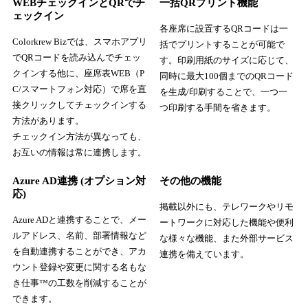
WEBチェックインとQRでチ
一括QRプリント機能
ェックイン
各座席に設置するQRコードは一
Colorkrew Bizでは、スマホアプリ
括でプリントすることが可能で
でQRコードを読み込んでチェッ
す。印刷用紙のサイズに応じて、
クインする他に、座席表WEB（P
同時に最大100個までのQRコード
C/スマートフォン対応）で席を直
を生成/印刷することで、一つ一
接クリックしてチェックインする
つ印刷する手間を省きます。
方法があります。
チェックイン方法が異なっても、
お互いの情報は常に連携します。
Azure AD連携 (オプション対
その他の機能
応)
掲載以外にも、テレワークやリモ
Azure ADと連携することで、メー
ートワークに対応した機能や便利
ルアドレス、名前、部署情報など
な様々な機能、また外部サービス
を自動連携することができ、アカ
連携を備えています。
ウント登録や変更に関する名もな
き仕事™の工数を削減することが
できます。