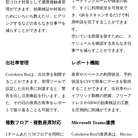
ミーティングルームや個室の前
型コロナ対策として濃厚接触者管
で、すぐに利用状況を可視化で
理ができます。効果検証や対策の
き、QRをスキャンするだけで利
ためにいちいち数えたり、ヒアリ
用申請を完了することができま
ングするなどの名もなき仕事™を
す。
減らすことができます。
空いている部屋を探すために、ス
ケジュールを確認する名もなき仕
事™を減らすことができます。
出社率管理
レポート機能
Colorkrew Bizは、出社率を制限す
座席やスペースの利用状況、予約
ることができます。管理ツールで
状況をCSVで簡単にデータを取得
設定した出社率に到達すると、警
することができます。出社率やハ
告を出し注意喚起を行います。ま
イブリッド勤務の把握、フリーア
た、その日の座席占有率をレポー
ドレスやABWの効果検証の工数
トで振り返ることも可能です。
を圧倒的に削減ができます。
複数フロア・複数座席対応
Microsoft Teams連携
1チームあたり50フロアを同時に
Colorkrew Bizの座席表は、Micros