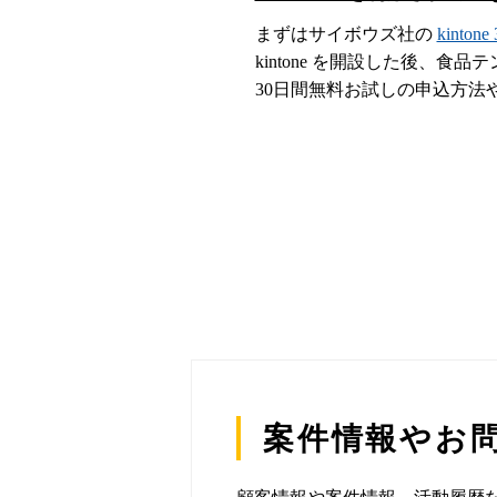
まずはサイボウズ社の
kinto
kintone を開設した後、
30日間無料お試しの申込方法
案件情報やお