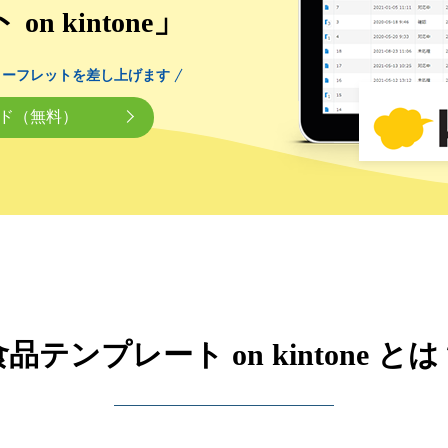
ト
」
on kintone
リーフレットを差し上げます
ド（無料）
食品テンプレート on kintone とは