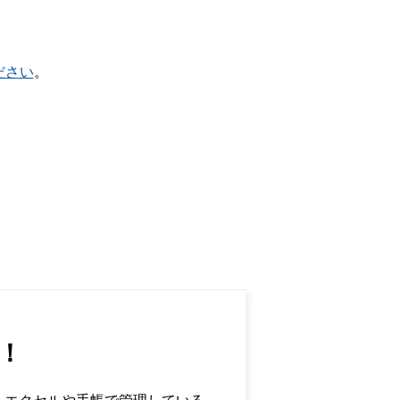
ださい
。
！