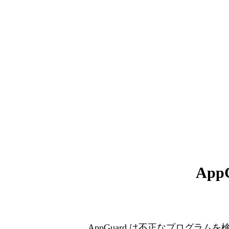
Ap
AppGuard は不正なプログラ