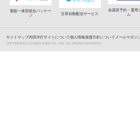
会議室予約・運用
製販一体型統合パッケー
文章自動配信サービス
ム
ジ
サイトマップ
内田洋行サイトについて
個人情報保護方針について
メールマガジン
COPYRIGHT(C) UCHIDA YOKO CO., LTD. ALL RIGHTS RESERVED.