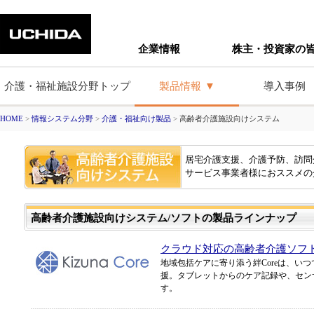
企業情報
株主・投資家の
介護・福祉施設分野トップ
製品情報
導入事例
HOME
>
情報システム分野
>
介護・福祉向け製品
>
高齢者介護施設向けシステム
居宅介護支援、介護予防、訪問
サービス事業者様におススメの
高齢者介護施設向けシステム/ソフトの製品ラインナップ
クラウド対応の高齢者介護ソフト「
地域包括ケアに寄り添う絆Coreは、い
援。タブレットからのケア記録や、セン
す。