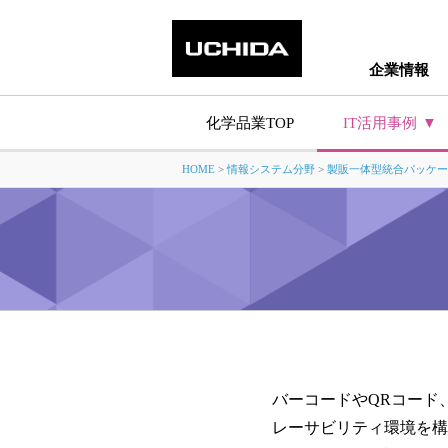
企業情報
化学品業TOP
IT活用事例
HOME
>
情報システム分野
>
製販一体型統合パッケー
生産・原価管理
記録の電子化とデータ
化学品業向けシステム
バーコードやQRコード
レーサビリティ環境を構