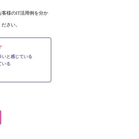
客様のIT活用例を分か
ください。
す
多いと感じている
ている