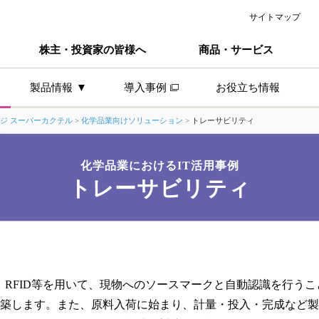
サイトマップ
株主・投資家の皆様へ
商品・サービス
製品情報
導入事例
お役立ち情報
ジ スーパーカクテル
>
化学品業向けソリューション
>
トレーサビリティ
製品ラインナップ
検査工程と品質管理
トレーサビリティ
化学品業におけるIT活用事例
トレーサビリティ
活用
帳票の受信・保管・配信のペーパーレス
、RFID等を用いて、現物へのソースマークと自動認識を行う
築します。また、原料入荷に始まり、計量・投入・完成など製