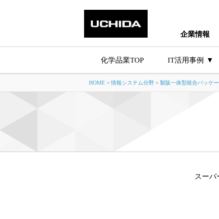
企業情報
化学品業TOP
IT活用事例
HOME
>
情報システム分野
>
製販一体型統合パッケー
生産・原価管理
記録の電子化とデータ
化学品業向けシステム
スーパ