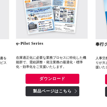
φ-Pilot Series
奉行ク
在庫適正化に必要な業務プロセスに特化した機
書を
人事労
能群で、需給調整・発注業務の最適化・標準
ビス
りが大
化・効率化をご支援いたします。
援いた
ダウンロード
製品ページはこちら