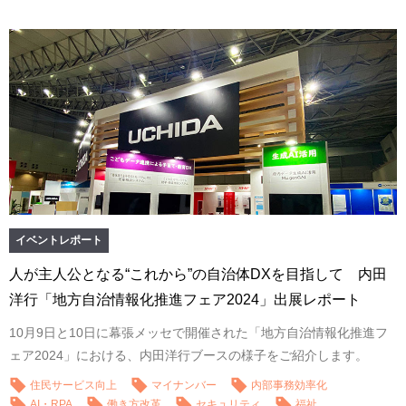
イベントレポート
人が主人公となる“これから”の自治体DXを目指して 内田
洋行「地方自治情報化推進フェア2024」出展レポート
10月9日と10日に幕張メッセで開催された「地方自治情報化推進フ
ェア2024」における、内田洋行ブースの様子をご紹介します。
住民サービス向上
マイナンバー
内部事務効率化
AI・RPA
働き方改革
セキュリティ
福祉