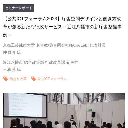
セミナーレポート
【公共ICTフォーラム2023】庁舎空間デザインと働き方改
革が創る新たな行政サービス～近江八幡市の新庁舎整備事
例～
京都工芸繊維大学 名誉教授/合同会社NAKA Lab. 代表社員
仲 隆介 氏
近江八幡市 総合政策部 行政改革課 副主幹
三浦 薫 氏
働き方改革
公共ICTフォーラム