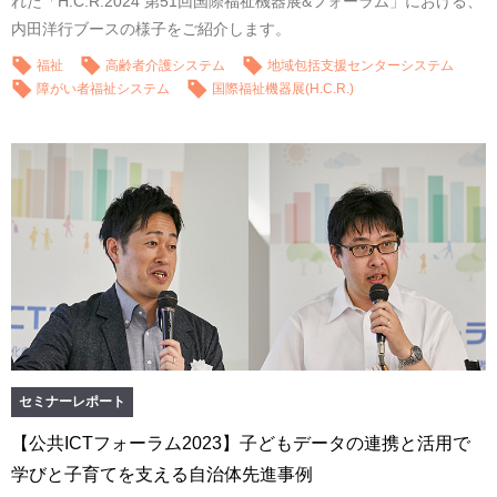
れた「H.C.R.2024 第51回国際福祉機器展&フォーラム」における、
内田洋行ブースの様子をご紹介します。
福祉
高齢者介護システム
地域包括支援センターシステム
障がい者福祉システム
国際福祉機器展(H.C.R.)
セミナーレポート
【公共ICTフォーラム2023】子どもデータの連携と活用で
学びと子育てを支える自治体先進事例