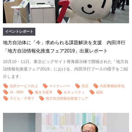
イベントレポート
地方自治体に「今」求められる課題解決を支援 内田洋行
「地方自治情報化推進フェア2019」出展レポート
10月10・11日、東京ビッグサイト青海展示棟で開催された「地方自
治情報化推進フェア2019」における、内田洋行ブースの様子をご紹
介します。
住民サービス向上
マイナンバー
防災
内部事務効率化
AI・RPA
働き方改革
セキュリティ
福祉
子ども・子育て
地方自治情報化推進フェア