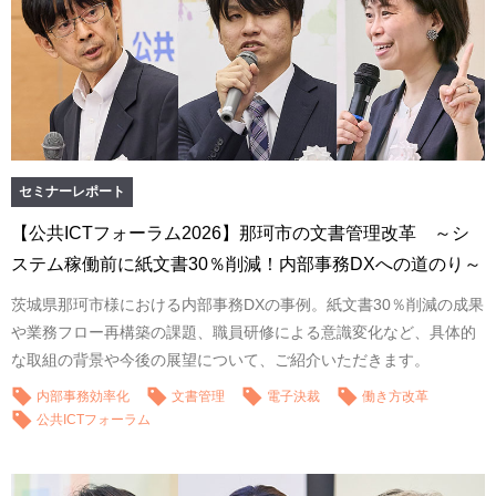
セミナーレポート
【公共ICTフォーラム2026】那珂市の文書管理改革 ～シ
ステム稼働前に紙文書30％削減！内部事務DXへの道のり～
茨城県那珂市様における内部事務DXの事例。紙文書30％削減の成果
や業務フロー再構築の課題、職員研修による意識変化など、具体的
な取組の背景や今後の展望について、ご紹介いただきます。
内部事務効率化
文書管理
電子決裁
働き方改革
公共ICTフォーラム