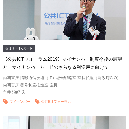
セミナーレポート
【公共ICTフォーラム2019】マイナンバー制度今後の展望
と、マイナンバーカードのさらなる利活用に向けて
内閣官房 情報通信技術（IT）総合戦略室 室長代理（副政府CIO）
内閣官房 番号制度推進室 室長
向井 治紀 氏
マイナンバー
公共ICTフォーラム