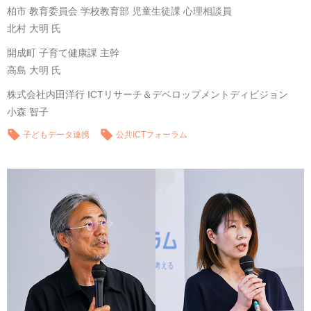
柏市 教育委員会 学校教育部 児童生徒課 心理相談員
北村 大明 氏
開成町 子育て健康課 主幹
高島 大明 氏
株式会社内田洋行 ICTリサーチ＆デベロップメントディビジョン
小森 智子
子どもデータ連携
公共ICTフォーラム