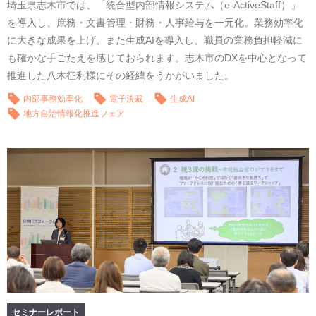
埼玉県志木市では、「統合型内部情報システム（e-ActiveStaff）」
を導入し、庶務・文書管理・財務・人事給与を一元化。業務効率化
に大きな成果を上げ、また生成AIを導入し、職員の業務負担軽減に
も確かな手ごたえを感じておられます。志木市のDXを中心となって
推進した八木征利様にその経緯をうかがいました。
内部事務効率化
電子決裁
生成AI
地方自治情報化推進フェア
セミナーレポート