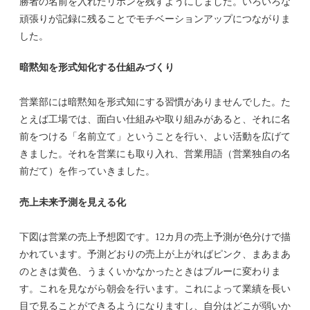
勝者の名前を入れたリボンを残すようにしました。いろいろな
頑張りが記録に残ることでモチベーションアップにつながりま
した。
暗黙知を形式知化する仕組みづくり
営業部には暗黙知を形式知にする習慣がありませんでした。た
とえば工場では、面白い仕組みや取り組みがあると、それに名
前をつける「名前立て」ということを行い、よい活動を広げて
きました。それを営業にも取り入れ、営業用語（営業独自の名
前だて）を作っていきました。
売上未来予測を見える化
下図は営業の売上予想図です。12カ月の売上予測が色分けで描
かれています。予測どおりの売上が上がればピンク、まあまあ
のときは黄色、うまくいかなかったときはブルーに変わりま
す。これを見ながら朝会を行います。これによって業績を長い
目で見ることができるようになりますし、自分はどこが弱いか