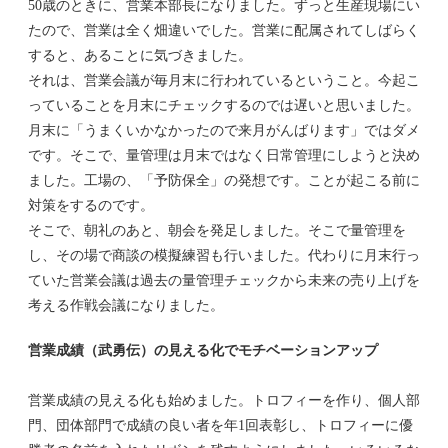
50歳のときに、営業本部長になりました。ずっと生産現場にい
たので、営業は全く畑違いでした。営業に配属されてしばらく
すると、あることに気づきました。
それは、営業会議が毎月末に行われているということ。今起こ
っていることを月末にチェックするのでは遅いと思いました。
月末に「うまくいかなかったので来月がんばります」ではダメ
です。そこで、量管理は月末ではなく日常管理にしようと決め
ました。工場の、「予防保全」の発想です。ことが起こる前に
対策をするのです。
そこで、朝礼のあと、朝会を発足しました。そこで量管理を
し、その場で商談の模擬練習も行いました。代わりに月末行っ
ていた営業会議は過去の量管理チェックから未来の売り上げを
考える作戦会議になりました。
営業成績（武勇伝）の見える化でモチベーションアップ
営業成績の見える化も始めました。トロフィーを作り、個人部
門、団体部門で成績の良い者を年1回表彰し、トロフィーに優