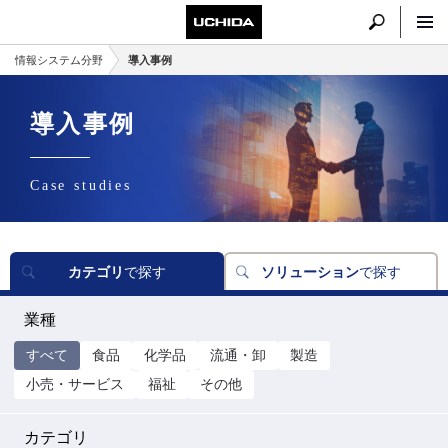
情報システム分野
導入事例
導入事例
Case studies
カテゴリ
で探す
ソリューション
で探す
業種
すべて
食品
化学品
流通・卸
製造
小売・サービス
福祉
その他
カテゴリ