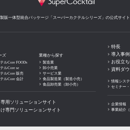
製販一体型統合パッケージ「スーパーカクテルシリーズ」の公式サイト
特長
導入事例
ーズ
業種から探す
お役立ち
Core FOODs
製造業
Core se
卸小売業
資料ダウ
ルCore 販売
サービス業
ルCore 会計
食品製造業（製造小売）
情報システ
食品卸売業（卸小売）
セミナー・
け専用ソリューションサイト
企業情報
向け専門ソリューションサイト
事業紹介（