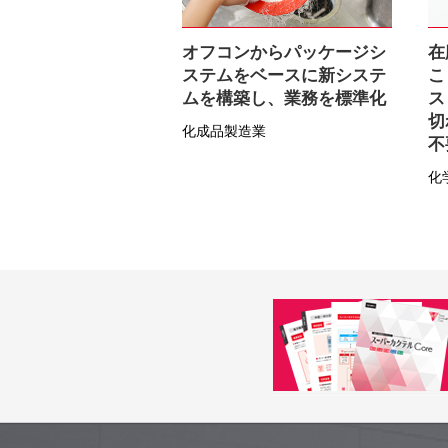
オフコンからパッケージシ
在
ステムをベースに新システ
こ
ムを構築し、業務を標準化
ス
切
化成品製造業
不
化