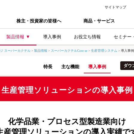
サイトマップ
株主・投資家の皆様へ
商品・サービス
製品情報
導入事例
お役立ち情報
セミナー
ジ スーパーカクテル
>
製品情報
>
スーパーカクテルCore se
>
生産管理システム
>
導入事例
主な製品シリーズ
業種か
ダウ
特長
主な機能
導入事例
製造業
卸小売
生産管理ソリューションの導入事例
サービ
食品製
プ
食品卸
化学品業・プロセス型製造業向け
生産管理ソリューションの導入実績で