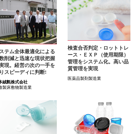
検査合否判定・ロットトレ
ステム全体最適化による
ース・ＥＸＰ（使用期限）
数削減と迅速な現状把握
管理をシステム化。高い品
実現。経営の次の一手を
質管理を実現
りスピーディに判断!
医薬品製剤製造業
本絨氈株式会社
維製床敷物製造業