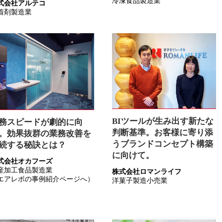
冷凍食品製造業
式会社アルテコ
着剤製造業
BIツールが生み出す新たな
務スピードが劇的に向
判断基準。お客様に寄り添
。効果抜群の業務改善を
うブランドコンセプト構築
続する秘訣とは？
に向けて。
式会社オカフーズ
産加工食品製造業
株式会社ロマンライフ
エアレポの事例紹介ページへ）
洋菓子製造小売業