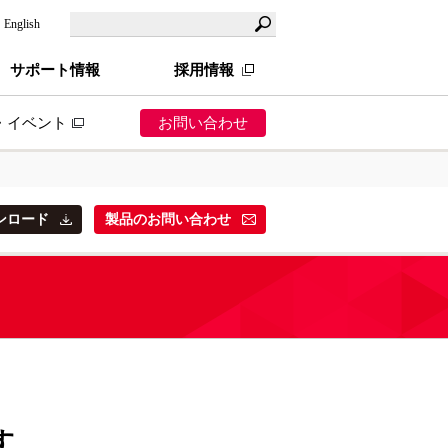
English
サポート情報
採用情報
・イベント
お問い合わせ
ら探す
ンロード
製品のお問い合わせ
業
ス業
造業（製造小売）
売業（卸小売）
す