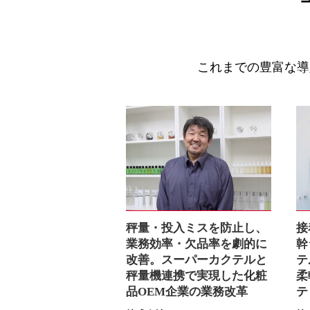
これまでの豊富な導
秤量・投入ミスを防止し、
接
業務効率・欠品率を劇的に
幹
改善。スーパーカクテルと
テ
秤量機連携で実現した化粧
柔
品OEM企業の業務改革
テ