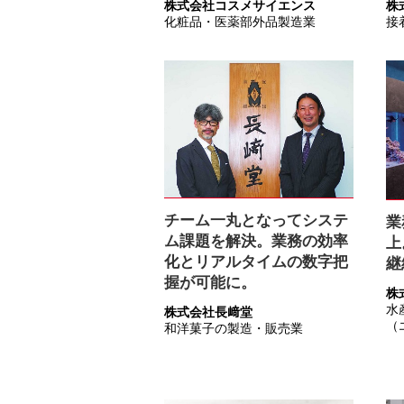
株式会社コスメサイエンス
株
化粧品・医薬部外品製造業
接
チーム一丸となってシステ
業
ム課題を解決。業務の効率
上
化とリアルタイムの数字把
継
握が可能に。
株
水
株式会社長﨑堂
（
和洋菓子の製造・販売業