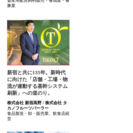
畜産用配合飼料販売・養鶏業・養
豚業
新宿と共に135年。新時代
に向けた「店舗・工場・物
流が連動する基幹システム
刷新」への道のり。
株式会社 新宿高野 / 株式会社 タ
カノフルーツパーラー
食品製造・卸・販売業、飲食店経
営