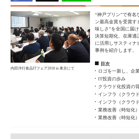
“神戸プリン”で有
ン最高金賞を受賞す
味しさ”を全国に届
決算短期化、在庫適
に活用しサスティナ
事例を紹介します。
目次
内田洋行食品ITフェア2018 in 東京にて
ロゴを一新し、企
IT投資の歩み
クラウド化投資の
インフラ（クラウド
インフラ（クラウド
業務改善（時短化
業務改善（時短化）