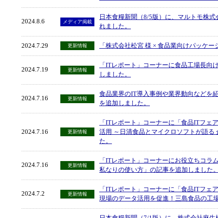
日本食糧新聞（8/5版）に、マルトモ株
2024.8.6
メディア掲載
れました。
2024.7.29
「株式会社松宮 様 × 食品業向けパッケ
更新情報
「ITレポート」コーナーに食品工場長向
2024.7.19
更新情報
しました。
食品業界のIT導入事例や業界動向などを紹介
2024.7.16
更新情報
を追加しました。
「ITレポート」コーナーに「食品ITフェア2
2024.7.16
活用 ～日清食品とマイクロソフトが語る
更新情報
た。
「ITレポート」コーナーにお役立ちコラム「Copil
2024.7.16
更新情報
私なりの使い方」の記事を追加しました
「ITレポート」コーナーに「食品ITフェア
2024.7.2
更新情報
現場のデータ活用を促進！三島食品の工
日本食糧新聞（7/1版）に、株式会社麻