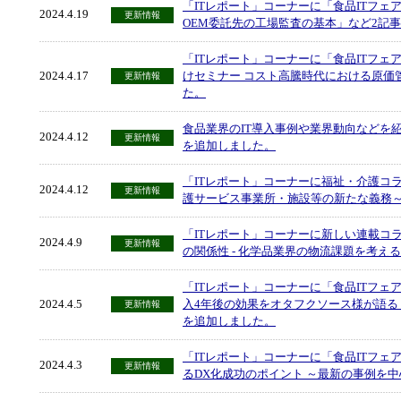
「ITレポート」コーナーに「食品ITフェ
2024.4.19
更新情報
OEM委託先の工場監査の基本」など2記
「ITレポート」コーナーに「食品ITフェ
2024.4.17
けセミナー コスト高騰時代における原価
更新情報
た。
食品業界のIT導入事例や業界動向などを紹介
2024.4.12
更新情報
を追加しました。
「ITレポート」コーナーに福祉・介護コ
2024.4.12
更新情報
護サービス事業所・施設等の新たな義務
「ITレポート」コーナーに新しい連載コラ
2024.4.9
更新情報
の関係性 - 化学品業界の物流課題を考え
「ITレポート」コーナーに「食品ITフェア
2024.4.5
入4年後の効果をオタフクソース様が語る
更新情報
を追加しました。
「ITレポート」コーナーに「食品ITフェ
2024.4.3
更新情報
るDX化成功のポイント ～最新の事例を