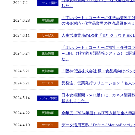
2024.7.2
メディア掲載
した。
「ITレポート」コーナーに化学品業界向
2024.6.28
更新情報
の法令対応 - 化学品業界の物流課題を考
2024.6.11
人事労務業務のDX化「奉行クラウド HR D
サービス
「ITレポート」コーナーに福祉・介護コ
2024.5.24
～LIFE（科学的介護情報システム）に
更新情報
た。
2024.5.21
「阪神低温株式会社 様 × 食品業向けパ
更新情報
2024.5.21
受発注、伝票発行ソリューション「名人
サービス
日本食糧新聞（5/13版）に、カネス製
2024.5.14
メディア掲載
載されました。
2024.4.22
今年度（2024年度）もIT導入補助金の
更新情報
2024.4.19
データ活用基盤「Dr.Sum / MotionB
サービス