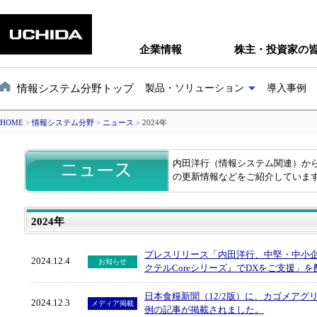
企業情報
株主・投資家の
情報システム分野トップ
製品・ソリューション
導入事例
HOME
>
情報システム分野
>
ニュース
>
2024年
内田洋行（情報システム関連）か
の更新情報などをご紹介していま
2024年
プレスリリース「内田洋行、中堅・中小
2024.12.4
お知らせ
クテルCoreシリーズ』でDXをご支援」
日本食糧新聞（12/2版）に、カゴメア
2024.12.3
メディア掲載
例の記事が掲載されました。