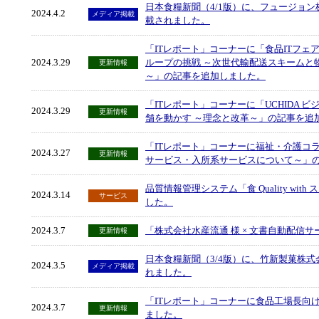
日本食糧新聞（4/1版）に、フュージョ
2024.4.2
メディア掲載
載されました。
「ITレポート」コーナーに「食品ITフェ
2024.3.29
ループの挑戦 ～次世代輸配送スキームと
更新情報
～」の記事を追加しました。
「ITレポート」コーナーに「UCHIDA ビ
2024.3.29
更新情報
舗を動かす ～理念と改革～」の記事を追
「ITレポート」コーナーに福祉・介護コラ
2024.3.27
更新情報
サービス・入所系サービスについて～」
品質情報管理システム「食 Quality w
2024.3.14
サービス
した。
2024.3.7
「株式会社水産流通 様 × 文書自動配信
更新情報
日本食糧新聞（3/4版）に、竹新製菓株
2024.3.5
メディア掲載
れました。
「ITレポート」コーナーに食品工場長向
2024.3.7
更新情報
ました。