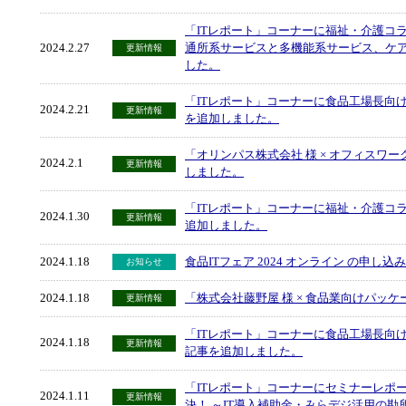
「ITレポート」コーナーに福祉・介護コラ
2024.2.27
通所系サービスと多機能系サービス、ケ
更新情報
した。
「ITレポート」コーナーに食品工場長向
2024.2.21
更新情報
を追加しました。
「オリンパス株式会社 様 × オフィスワ
2024.2.1
更新情報
しました。
「ITレポート」コーナーに福祉・介護コラ
2024.1.30
更新情報
追加しました。
2024.1.18
食品ITフェア 2024 オンライン の申し
お知らせ
2024.1.18
「株式会社藤野屋 様 × 食品業向けパッ
更新情報
「ITレポート」コーナーに食品工場長向
2024.1.18
更新情報
記事を追加しました。
「ITレポート」コーナーにセミナーレポ
2024.1.11
更新情報
決！ ～IT導入補助金・みらデジ活用の