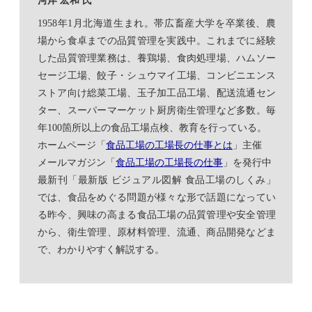
河岸 宏和 氏
1958年1月北海道生まれ。帯広畜産大学を卒業後、農
場から食卓までの品質管理を実践中。これまでに経験
した品質管理業務は、養鶏場、食肉処理場、ハムソー
セージ工場、餃子・シュウマイ工場、コンビニエンス
ストア向け総菜工場、玉子加工品工場、配送流通セン
ター、スーパーマーケット厨房衛生管理など多数。毎
年100箇所以上の食品工場点検、教育を行っている。
ホームページ「
食品工場の工場長の仕事とは
」主催
メールマガジン「
食品工場の工場長の仕事
」を発行中
最新刊「最新版 ビジュアル図解 食品工場のしくみ」
では、食品をめぐる問題が様々な形で話題になってい
る昨今、興味の高まる食品工場の品質管理や安全管理
から、衛生管理、原材料管理、流通、商品開発などま
で、わかりやすく解説する。