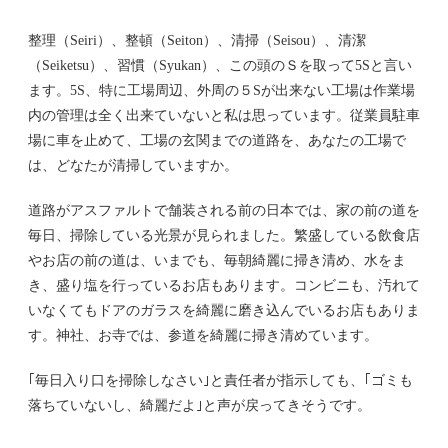
整理（Seiri）、整頓（Seiton）、清掃（Seisou）、清潔
（Seiketsu）、習慣（Syukan）、この頭のＳを取って5Sと言い
ます。5S、特に工場周辺、外周の５Sが出来ない工場は作業場
内の管理は全く出来ていないと私は思っています。従業員駐車
場に車を止めて、工場の玄関までの道路を、あなたの工場で
は、どなたが清掃していますか。
道路がアスファルトで舗装される前の日本では、家の前の道を
毎日、掃除している光景が見られました。繁盛している飲食店
やお店の前の道は、いまでも、毎朝綺麗に掃き清め、水をま
き、盛り塩を行っているお店もあります。コンビニも、汚れて
いなくてもドアのガラスを綺麗に磨き込んでいるお店もありま
す。神社、お寺では、参道を綺麗に掃き清めています。
｢毎日入り口を掃除しなさい｣と責任者が指示しても、｢ゴミも
落ちていないし、綺麗だよ｣と声が戻ってきそうです。