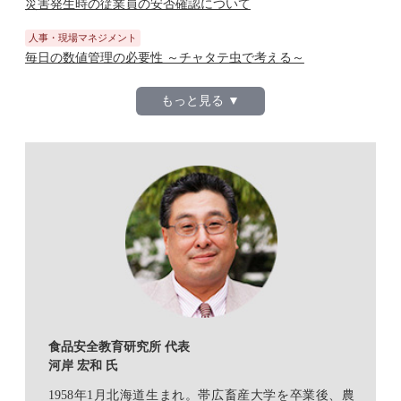
災害発生時の従業員の安否確認について
人事・現場マネジメント
毎日の数値管理の必要性 ～チャタテ虫で考える～
もっと見る ▼
食品安全教育研究所 代表
河岸 宏和 氏
1958年1月北海道生まれ。帯広畜産大学を卒業後、農